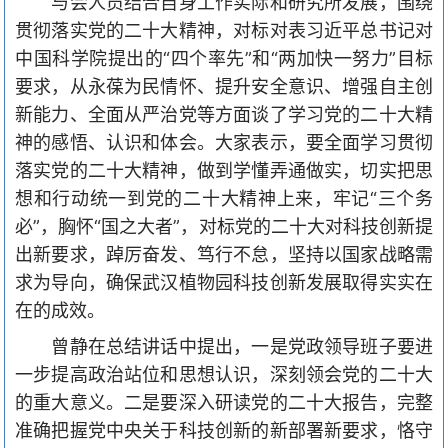
与会人员结合自身工作实际和研究所发展，围绕
贯彻落实党的二十大精神，对标对表习近平总书记对
中国科学院提出的
“四个率先”和“两加快一努力”目标
要求，从永葆
为民情怀
、提升安全意识、增强自主创
新能力、全面从严治党等方面谈了学习党的二十大精
神的感悟、认识和体会。大家表示，要全面学习贯彻
落实党的二十大精神，做到学懂弄通做实，切实把思
想和行动统一到党的二十大精神上来，牢记
“三个务
必”，胸怀“国之大者”，对标党的二十大对科技创新提
出新要求，踔厉奋发、笃行不怠，坚持以国家战略需
求为导向，确保武汉植物园科技创新发展取得实实在
在的成效。
曾静在总结讲话中提出，一是党政领导班子要进
一步提高政治站位和思想认识，深刻领会党的二十大
的重大意义。二是要深入研读党的二十大报告，完整
准确把握党中央关于科技创新的新部署新要求，恪守