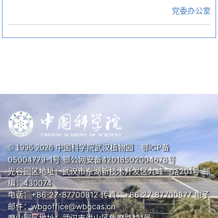
党委办公室
中国科学院武汉植物园
鄂ICP备
© 1996-
2026
05004779-1号
鄂公网安备42018502004676号
光谷园区地址：武汉市东湖新技术开发区九峰一路201号 邮
编：430074
电话：+86-27-87700812 传真：+86-27-87700877 电子
邮件：wbgoffice@wbgcas.cn
磨山园区地址：武汉市洪山区鲁磨路特1号